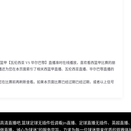
00，西篮甲【瓦伦西亚 VS 毕尔巴鄂】直播准时在线播放，喜欢看西篮甲比赛的朋
播还为您在本页面索引了相关西篮甲直播、瓦伦西亚直播、毕尔巴鄂直播的
您在比赛前再刷新查看。如果本页面比赛已经过期已经过期，或者以上信号
费高清直播吧,篮球足球无插件低调看jrs直播、足球直播无插件、英超直播
心做直播，诚心为球迷”的服务宗旨，力求为每一位球迷带来优质的观赛体