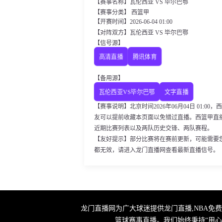
【赛事名称】瓦伦西亚 VS 毕尔巴鄂
【赛事分类】 西篮甲
【开赛时间】2026-06-04 01:00
【对阵双方】瓦伦西亚 VS 毕尔巴鄂
【信号源】
高清直播
腾讯体育
【备用源】
瓦伦西亚VS毕尔巴鄂
文字直播
【赛事说明】北京时间2026年06月04日 01:
友可以提前收藏本页面以免错过直播。西篮甲直
近期比赛列表以及两队历史交锋、两队赛程。
【友好提示】部分比赛将在赛前更新，可能需要
都无效，请进入龙门直播网查看最新直播信号。
龙门直播网为广大球迷提供龙门直播,NBA免
篮球赛事直播。我们始终秉持“用