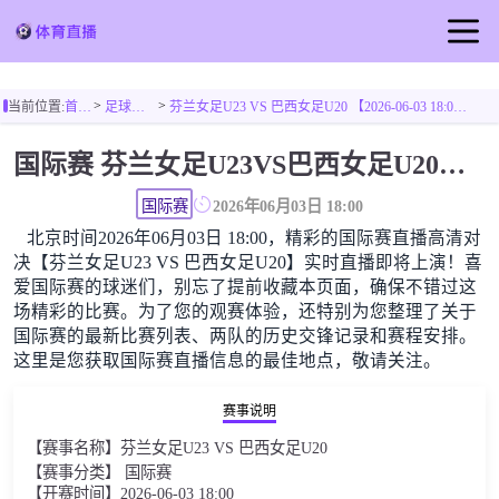
首页
>
>
当前位置:
首页
足球直播
芬兰女足U23 VS 巴西女足U20 【2026-06-03 18:00:00】
足球直播
国际赛 芬兰女足U23VS巴西女足U20高清直播免费观看
篮球直播
国际赛
2026年06月03日 18:00
北京时间2026年06月03日 18:00，精彩的国际赛直播高清对
决【芬兰女足U23 VS 巴西女足U20】实时直播即将上演！喜
爱国际赛的球迷们，别忘了提前收藏本页面，确保不错过这
场精彩的比赛。为了您的观赛体验，还特别为您整理了关于
国际赛的最新比赛列表、两队的历史交锋记录和赛程安排。
这里是您获取国际赛直播信息的最佳地点，敬请关注。
赛事说明
【赛事名称】芬兰女足U23 VS 巴西女足U20
【赛事分类】 国际赛
【开赛时间】2026-06-03 18:00