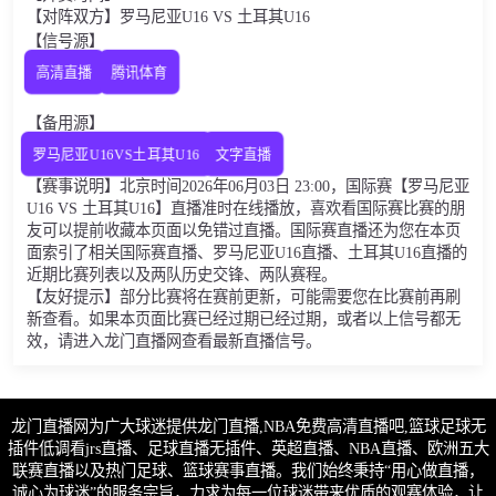
【对阵双方】罗马尼亚U16 VS 土耳其U16
【信号源】
高清直播
腾讯体育
【备用源】
罗马尼亚U16VS土耳其U16
文字直播
【赛事说明】北京时间2026年06月03日 23:00，国际赛【罗马尼亚
U16 VS 土耳其U16】直播准时在线播放，喜欢看国际赛比赛的朋
友可以提前收藏本页面以免错过直播。国际赛直播还为您在本页
面索引了相关国际赛直播、罗马尼亚U16直播、土耳其U16直播的
近期比赛列表以及两队历史交锋、两队赛程。
【友好提示】部分比赛将在赛前更新，可能需要您在比赛前再刷
新查看。如果本页面比赛已经过期已经过期，或者以上信号都无
效，请进入龙门直播网查看最新直播信号。
龙门直播网为广大球迷提供龙门直播,NBA免费高清直播吧,篮球足球无
插件低调看jrs直播、足球直播无插件、英超直播、NBA直播、欧洲五大
联赛直播以及热门足球、篮球赛事直播。我们始终秉持“用心做直播，
诚心为球迷”的服务宗旨，力求为每一位球迷带来优质的观赛体验，让