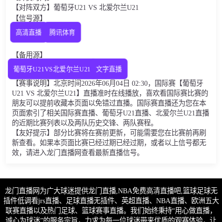
【对阵双方】葡萄牙U21 VS 北爱尔兰U21
【信号源】
高清直播
腾讯体育
【备用源】
葡萄牙U21VS北爱尔兰U21
文字直播
【赛事说明】北京时间2026年06月04日 02:30，国际赛【葡萄牙
U21 VS 北爱尔兰U21】直播准时在线播放，喜欢看国际赛比赛的
朋友可以提前收藏本页面以免错过直播。国际赛直播还为您在本
页面索引了相关国际赛直播、葡萄牙U21直播、北爱尔兰U21直播
的近期比赛列表以及两队历史交锋、两队赛程。
【友好提示】部分比赛将在赛前更新，可能需要您在比赛前再刷
新查看。如果本页面比赛已经过期已经过期，或者以上信号都无
效，请进入龙门直播网查看最新直播信号。
龙门直播网为广大球迷提供龙门直播,NBA免费高清直播吧,篮球足球无
插件低调看jrs直播、足球直播无插件、英超直播、NBA直播、欧洲五大
联赛直播以及热门足球、篮球赛事直播。我们始终秉持“用心做直播，
诚心为球迷”的服务宗旨，力求为每一位球迷带来优质的观赛体验，让