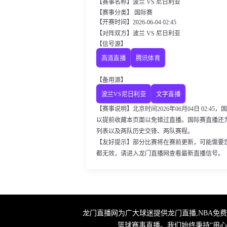
【赛事名称】波兰 VS 尼日利亚
【赛事分类】 国际赛
【开赛时间】2026-06-04 02:45
【对阵双方】波兰 VS 尼日利亚
【信号源】
高清直播
腾讯体育
【备用源】
波兰VS尼日利亚
文字直播
【赛事说明】北京时间2026年06月04日 02:
以提前收藏本页面以免错过直播。国际赛直播还
列表以及两队历史交锋、两队赛程。
【友好提示】部分比赛将在赛前更新，可能需要
都无效，请进入龙门直播网查看最新直播信号。
龙门直播网为广大球迷提供龙门直播,NBA免
篮球赛事直播。我们始终秉持“用