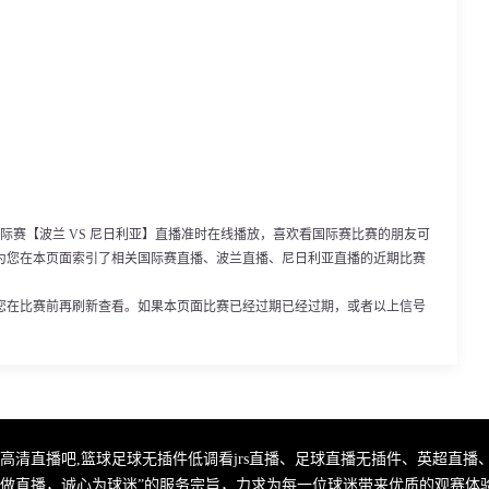
45，国际赛【波兰 VS 尼日利亚】直播准时在线播放，喜欢看国际赛比赛的朋友可
为您在本页面索引了相关国际赛直播、波兰直播、尼日利亚直播的近期比赛
您在比赛前再刷新查看。如果本页面比赛已经过期已经过期，或者以上信号
费高清直播吧,篮球足球无插件低调看jrs直播、足球直播无插件、英超直播
心做直播，诚心为球迷”的服务宗旨，力求为每一位球迷带来优质的观赛体