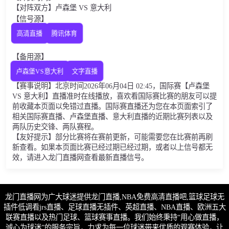
【对阵双方】卢森堡 VS 意大利
【信号源】
高清直播
腾讯体育
【备用源】
卢森堡VS意大利
文字直播
【赛事说明】北京时间2026年06月04日 02:45，国际赛【卢森堡
VS 意大利】直播准时在线播放，喜欢看国际赛比赛的朋友可以提
前收藏本页面以免错过直播。国际赛直播还为您在本页面索引了
相关国际赛直播、卢森堡直播、意大利直播的近期比赛列表以及
两队历史交锋、两队赛程。
【友好提示】部分比赛将在赛前更新，可能需要您在比赛前再刷
新查看。如果本页面比赛已经过期已经过期，或者以上信号都无
效，请进入龙门直播网查看最新直播信号。
龙门直播网为广大球迷提供龙门直播,NBA免费高清直播吧,篮球足球无
插件低调看jrs直播、足球直播无插件、英超直播、NBA直播、欧洲五大
联赛直播以及热门足球、篮球赛事直播。我们始终秉持“用心做直播，
诚心为球迷”的服务宗旨，力求为每一位球迷带来优质的观赛体验，让