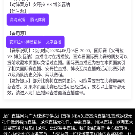
【对阵双方】安哥拉 VS 博茨瓦纳
【信号源】
高清直播
腾讯体育
【备用源】
安哥拉VS博茨瓦纳
文字直播
【赛事说明】北京时间2026年06月05日 20:00，国际赛【安哥拉
VS 博茨瓦纳】直播准时在线播放，喜欢看国际赛比赛的朋友可以
提前收藏本页面以免错过直播。国际赛直播还为您在本页面索引
了相关国际赛直播、安哥拉直播、博茨瓦纳直播的近期比赛列表
以及两队历史交锋、两队赛程。
【友好提示】部分比赛将在赛前更新，可能需要您在比赛前再刷
新查看。如果本页面比赛已经过期已经过期，或者以上信号都无
效，请进入龙门直播网查看最新直播信号。
龙门直播网为广大球迷提供龙门直播,NBA免费高清直播吧,篮球足球无
插件低调看jrs直播、足球直播无插件、英超直播、NBA直播、欧洲五大
联赛直播以及热门足球、篮球赛事直播。我们始终秉持“用心做直播，
诚心为球迷”的服务宗旨，力求为每一位球迷带来优质的观赛体验，让