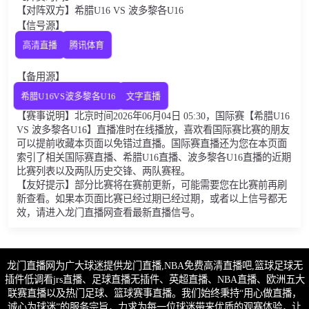
【对阵双方】希腊U16 VS 波多黎各U16
【信号源】
高清直播
腾讯体育
【备用源】
希腊U16VS波多黎各U16
文字直播
【赛事说明】北京时间2026年06月04日 05:30，国际赛【希腊U16
VS 波多黎各U16】直播准时在线播放，喜欢看国际赛比赛的朋友
可以提前收藏本页面以免错过直播。国际赛直播还为您在本页面
索引了相关国际赛直播、希腊U16直播、波多黎各U16直播的近期
比赛列表以及两队历史交锋、两队赛程。
【友好提示】部分比赛将在赛前更新，可能需要您在比赛前再刷
新查看。如果本页面比赛已经过期已经过期，或者以上信号都无
效，请进入龙门直播网查看最新直播信号。
龙门直播网为广大球迷提供龙门直播,NBA免费高清直播吧,篮球足球无
插件低调看jrs直播、足球直播无插件、英超直播、NBA直播、欧洲五大
联赛直播以及热门足球、篮球赛事直播。我们始终秉持“用心做直播，
诚心为球迷”的服务宗旨，力求为每一位球迷带来优质的观赛体验，让